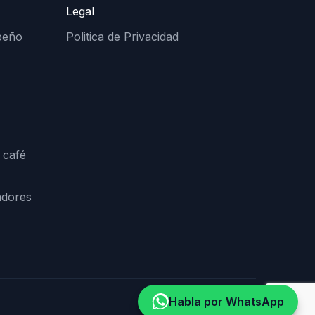
Legal
peño
Politica de Privacidad
 café
adores
Habla por WhatsApp
Desarrollado por
WAB