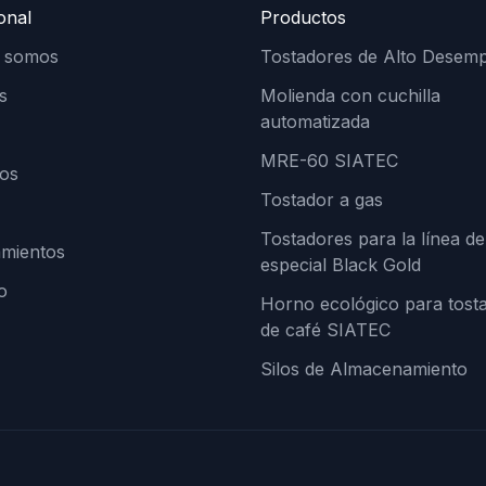
ional
Productos
s somos
Tostadores de Alto Desem
s
Molienda con cuchilla
automatizada
MRE-60 SIATEC
os
Tostador a gas
Tostadores para la línea de
amientos
especial Black Gold
o
Horno ecológico para tost
de café SIATEC
Silos de Almacenamiento