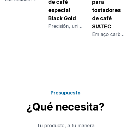
de café
para
especial
tostadores
Black Gold
de café
Precisión, uniformidad y extracción por encima del promedio para cafés especiales
SIATEC
Em aço carbono ou inox, oferece alto desempenho com baixo impacto ambiental, queima limpa e controle térmico preciso, garantindo eficiência no processo.
Presupuesto
¿Qué necesita?
Tu producto, a tu manera