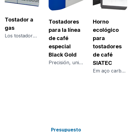
Tostador a
Tostadores
Horno
gas
para la línea
ecológico
Los tostadores, de 240 kg, 480 kg y 720 kg por ciclo, combinan alta producción, eficiencia y curvas de tueste exclusivas, elevando el estándar del tueste industrial.
de café
para
especial
tostadores
Black Gold
de café
Precisión, uniformidad y extracción por encima del promedio para cafés especiales
SIATEC
Em aço carbono ou inox, oferece alto desempenho com baixo impacto ambiental, queima limpa e controle térmico preciso, garantindo eficiência no processo.
Presupuesto